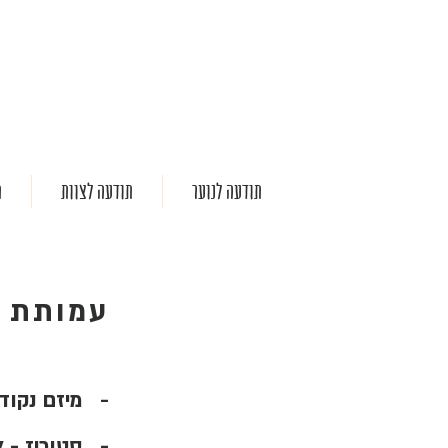
תודעה לנוער
תודעה לצוות
ת
עמותת ת
- מיזם נקוד
- סטוריז - ל