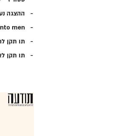
- ההצגה נע
- Coaching boys into men
- תו תקן לר
- תו תקן לא